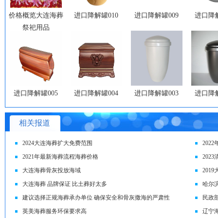
价格概览大连海葬
进口降解罐010
进口降解罐009
进口降解
祭祀用品
进口降解罐005
进口降解罐004
进口降解罐003
进口降解
相关报道
2024大连海葬扩大免费范围
202
2021年最新海葬流程海葬价格
202
大连海葬骨灰投放海域
201
大连海葬 品牌保证 比土葬好太多
哈尔
建议选择正规海葬承办单位 确保安全和骨灰撒海的严肃性
民政
英美海葬服务环保要求高
辽宁