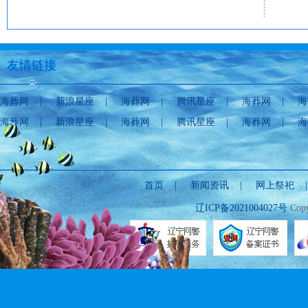
友情链接
海葬网
|
新浪星座
|
海葬网
|
腾讯星座
|
海葬网
|
海
海葬网
|
新浪星座
|
海葬网
|
腾讯星座
|
海葬网
|
海
首页
|
新闻资讯
|
网上祭祀
辽ICP备2021004027号
Copy